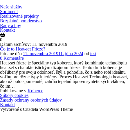
Prejsť
na
Naše služby
obsah
Sortiment
Realizované projekty
Bezplatné poradenstvo
Rady a tipy
Kontakt
0
Dátum archívov:
11. novembra 2019
Čo je to Heat-set Frieze?
Pridané dňa
11. novembra 2019
11. júna 2024
od
test
Čo
0
Komentáre
je
Heat-set frieze je špeciálny typ koberca, ktorý kombinuje technológiu
to
heat-set s charakteristickým dizajnom frieze. Tento druh koberca je
Heat-
obľúbený pre svoju odolnosť, štýl a pohodlie, čo z neho robí ideálnu
set
voľbu pre rôzne typy interiérov. Proces Heat-set Technológia heat-set,
Frieze?
ako už bolo spomenuté, zahŕňa tepelnú úpravu syntetických vlákien,
čo im…
Publikované v
Koberce
Navigácia
Súbory cookies
v
Zásady ochrany osobných údajov
príspevkoch
Kontakt
Vytvorené s Citadela WordPress Theme