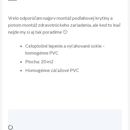
Vrelo odporúčam najprv montáž podlahovej krytiny a
potom montáž zdravotníckeho zariadenia, ale ked to inač
nejde my si aj tak poradíme 🙂
Celoplošné lepenie a vyťahované sokle –
homogénne PVC
Plocha: 20 m2
Homogénne záťažové PVC