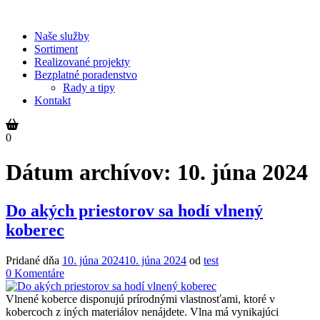
Prejsť
na
Naše služby
obsah
Sortiment
Realizované projekty
Bezplatné poradenstvo
Rady a tipy
Kontakt
0
Dátum archívov:
10. júna 2024
Do akých priestorov sa hodí vlnený
koberec
Pridané dňa
10. júna 2024
10. júna 2024
od
test
Do
0
Komentáre
akých
priestorov
Vlnené koberce disponujú prírodnými vlastnosťami, ktoré v
sa
kobercoch z iných materiálov nenájdete. Vlna má vynikajúci