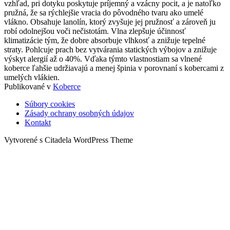
hodí
vzhľad, pri dotyku poskytuje príjemný a vzácny pocit, a je natoľko
vlnený
pružná, že sa rýchlejšie vracia do pôvodného tvaru ako umelé
koberec
vlákno. Obsahuje lanolín, ktorý zvyšuje jej pružnosť a zároveň ju
robí odolnejšou voči nečistotám. Vlna zlepšuje účinnosť
klimatizácie tým, že dobre absorbuje vlhkosť a znižuje tepelné
straty. Pohlcuje prach bez vytvárania statických výbojov a znižuje
výskyt alergií až o 40%. Vďaka týmto vlastnostiam sa vlnené
koberce ľahšie udržiavajú a menej špinia v porovnaní s kobercami z
umelých vlákien.
Publikované v
Koberce
Navigácia
Súbory cookies
v
Zásady ochrany osobných údajov
Kontakt
príspevkoch
Vytvorené s Citadela WordPress Theme