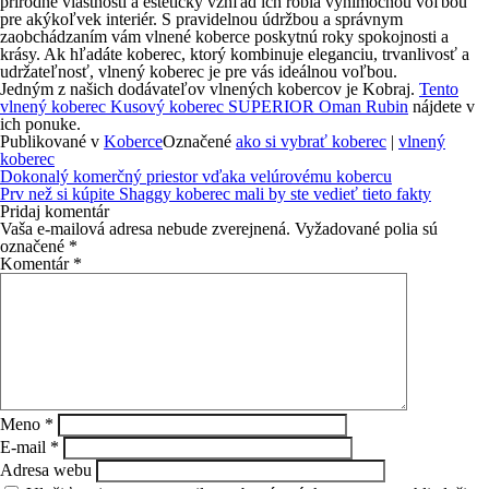
prírodné vlastnosti a estetický vzhľad ich robia výnimočnou voľbou
pre akýkoľvek interiér. S pravidelnou údržbou a správnym
zaobchádzaním vám vlnené koberce poskytnú roky spokojnosti a
krásy. Ak hľadáte koberec, ktorý kombinuje eleganciu, trvanlivosť a
udržateľnosť, vlnený koberec je pre vás ideálnou voľbou.
Jedným z našich dodávateľov vlnených kobercov je Kobraj.
Tento
vlnený koberec Kusový koberec SUPERIOR Oman Rubin
nájdete v
ich ponuke.
Publikované v
Koberce
Označené
ako si vybrať koberec
|
vlnený
koberec
Navigácia
Dokonalý komerčný priestor vďaka velúrovému kobercu
v
Prv než si kúpite Shaggy koberec mali by ste vedieť tieto fakty
článku
Pridaj komentár
Vaša e-mailová adresa nebude zverejnená.
Vyžadované polia sú
označené
*
Komentár
*
Meno
*
E-mail
*
Adresa webu