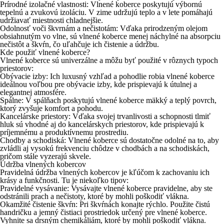
Prírodné izolačné vlastnosti
: Vlnené koberce poskytujú výbornú
tepelnú a zvukovú izoláciu. V zime udržujú teplo a v lete pomáhajú
udržiavať miestnosti chladnejšie.
Odolnosť voči škvrnám a nečistotám
: Vďaka prirodzeným olejom
obsiahnutým vo vlne, sú vlnené koberce menej náchylné na absorpciu
nečistôt a škvŕn, čo uľahčuje ich čistenie a údržbu.
Kde použiť vlnené koberce?
Vlnené koberce sú univerzálne a môžu byť použité v rôznych typoch
priestorov:
Obývacie izby
: Ich luxusný vzhľad a pohodlie robia vlnené koberce
ideálnou voľbou pre obývacie izby, kde prispievajú k útulnej a
elegantnej atmosfére.
Spálne
: V spálňach poskytujú vlnené koberce mäkký a teplý povrch,
ktorý zvyšuje komfort a pohodu.
Kancelárske priestory
: Vďaka svojej trvanlivosti a schopnosti tlmiť
hluk sú vhodné aj do kancelárskych priestorov, kde prispievajú k
príjemnému a produktívnemu prostrediu.
Chodby a schodiská
: Vlnené koberce sú dostatočne odolné na to, aby
zvládli aj vysokú frekvenciu chôdze v chodbách a na schodiskách,
pričom stále vyzerajú skvele.
Údržba vlnených kobercov
Pravidelná údržba vlnených kobercov je kľúčom k zachovaniu ich
krásy a funkčnosti. Tu je niekoľko tipov:
Pravidelné vysávanie
: Vysávajte vlnené koberce pravidelne, aby ste
odstránili prach a nečistoty, ktoré by mohli poškodiť vlákna.
Okamžité čistenie škvŕn
: Pri škvŕnách konajte rýchlo. Použite čistú
handričku a jemný čistiaci prostriedok určený pre vlnené koberce.
Vyhnite sa drsným chemikáliám, ktoré by mohli poškodiť vlákna.