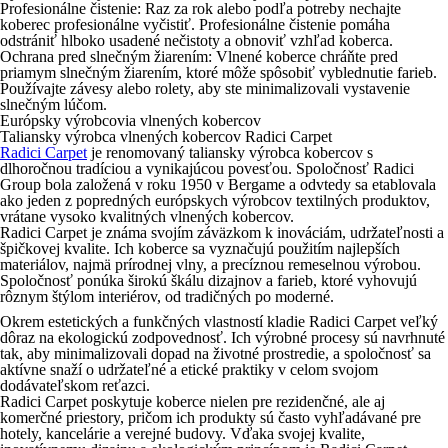
Profesionálne čistenie
: Raz za rok alebo podľa potreby nechajte
koberec profesionálne vyčistiť. Profesionálne čistenie pomáha
odstrániť hlboko usadené nečistoty a obnoviť vzhľad koberca.
Ochrana pred slnečným žiarením
: Vlnené koberce chráňte pred
priamym slnečným žiarením, ktoré môže spôsobiť vyblednutie farieb.
Používajte závesy alebo rolety, aby ste minimalizovali vystavenie
slnečným lúčom.
Európsky výrobcovia vlnených kobercov
Taliansky výrobca vlnených kobercov Radici Carpet
Radici Carpet
je renomovaný taliansky výrobca kobercov s
dlhoročnou tradíciou a vynikajúcou povesťou. Spoločnosť Radici
Group bola založená v roku 1950 v Bergame a odvtedy sa etablovala
ako jeden z popredných európskych výrobcov textilných produktov,
vrátane vysoko kvalitných vlnených kobercov.
Radici Carpet je známa svojím záväzkom k inováciám, udržateľnosti a
špičkovej kvalite. Ich koberce sa vyznačujú použitím najlepších
materiálov, najmä prírodnej vlny, a precíznou remeselnou výrobou.
Spoločnosť ponúka širokú škálu dizajnov a farieb, ktoré vyhovujú
rôznym štýlom interiérov, od tradičných po moderné.
Okrem estetických a funkčných vlastností kladie Radici Carpet veľký
dôraz na ekologickú zodpovednosť. Ich výrobné procesy sú navrhnuté
tak, aby minimalizovali dopad na životné prostredie, a spoločnosť sa
aktívne snaží o udržateľné a etické praktiky v celom svojom
dodávateľskom reťazci.
Radici Carpet poskytuje koberce nielen pre rezidenčné, ale aj
komerčné priestory, pričom ich produkty sú často vyhľadávané pre
hotely, kancelárie a verejné budovy. Vďaka svojej kvalite,