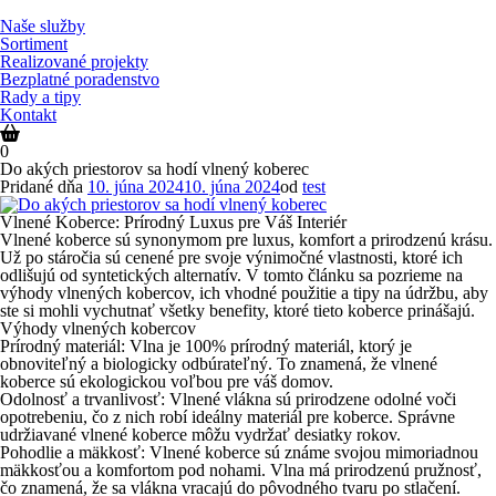
Prejsť
na
Naše služby
obsah
Sortiment
Realizované projekty
Bezplatné poradenstvo
Rady a tipy
Kontakt
0
Do akých priestorov sa hodí vlnený koberec
Pridané dňa
10. júna 2024
10. júna 2024
od
test
Vlnené Koberce: Prírodný Luxus pre Váš Interiér
Vlnené koberce sú synonymom pre luxus, komfort a prirodzenú krásu.
Už po stáročia sú cenené pre svoje výnimočné vlastnosti, ktoré ich
odlišujú od syntetických alternatív. V tomto článku sa pozrieme na
výhody vlnených kobercov, ich vhodné použitie a tipy na údržbu, aby
ste si mohli vychutnať všetky benefity, ktoré tieto koberce prinášajú.
Výhody vlnených kobercov
Prírodný materiál
: Vlna je 100% prírodný materiál, ktorý je
obnoviteľný a biologicky odbúrateľný. To znamená, že vlnené
koberce sú ekologickou voľbou pre váš domov.
Odolnosť a trvanlivosť
: Vlnené vlákna sú prirodzene odolné voči
opotrebeniu, čo z nich robí ideálny materiál pre koberce. Správne
udržiavané vlnené koberce môžu vydržať desiatky rokov.
Pohodlie a mäkkosť
: Vlnené koberce sú známe svojou mimoriadnou
mäkkosťou a komfortom pod nohami. Vlna má prirodzenú pružnosť,
čo znamená, že sa vlákna vracajú do pôvodného tvaru po stlačení.