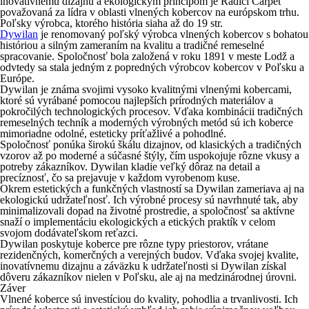
inovatívnemu dizajnu a ekologickým princípom je Radici Carpet
považovaná za lídra v oblasti vlnených kobercov na európskom trhu.
Poľsky výrobca, ktorého história siaha až do 19 str.
Dywilan
je renomovaný poľský výrobca vlnených kobercov s bohatou
históriou a silným zameraním na kvalitu a tradičné remeselné
spracovanie. Spoločnosť bola založená v roku 1891 v meste Lodž a
odvtedy sa stala jedným z popredných výrobcov kobercov v Poľsku a
Európe.
Dywilan je známa svojimi vysoko kvalitnými vlnenými kobercami,
ktoré sú vyrábané pomocou najlepších prírodných materiálov a
pokročilých technologických procesov. Vďaka kombinácii tradičných
remeselných techník a moderných výrobných metód sú ich koberce
mimoriadne odolné, esteticky príťažlivé a pohodlné.
Spoločnosť ponúka širokú škálu dizajnov, od klasických a tradičných
vzorov až po moderné a súčasné štýly, čím uspokojuje rôzne vkusy a
potreby zákazníkov. Dywilan kladie veľký dôraz na detail a
precíznosť, čo sa prejavuje v každom vyrobenom kuse.
Okrem estetických a funkčných vlastností sa Dywilan zameriava aj na
ekologickú udržateľnosť. Ich výrobné procesy sú navrhnuté tak, aby
minimalizovali dopad na životné prostredie, a spoločnosť sa aktívne
snaží o implementáciu ekologických a etických praktík v celom
svojom dodávateľskom reťazci.
Dywilan poskytuje koberce pre rôzne typy priestorov, vrátane
rezidenčných, komerčných a verejných budov. Vďaka svojej kvalite,
inovatívnemu dizajnu a záväzku k udržateľnosti si Dywilan získal
dôveru zákazníkov nielen v Poľsku, ale aj na medzinárodnej úrovni.
Záver
Vlnené koberce sú investíciou do kvality, pohodlia a trvanlivosti. Ich